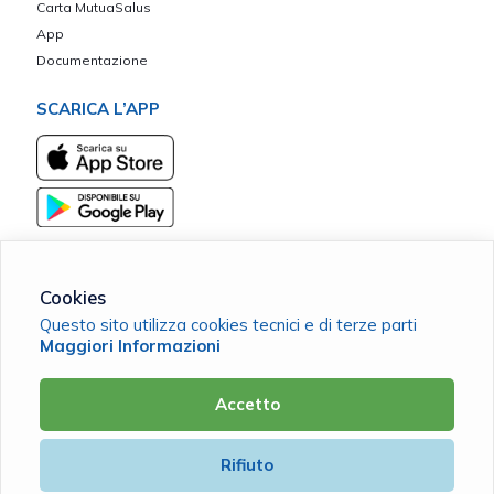
Carta MutuaSalus
App
Documentazione
SCARICA L’APP
Cookies
Questo sito utilizza cookies tecnici e di terze parti
Garda Vita - ETS Associazione Mutualistica di Assistenza
Maggiori Informazioni
C.F. 02085540983 |
Cookie Policy
|
Privacy Policy
Accetto
Powered by
Rifiuto