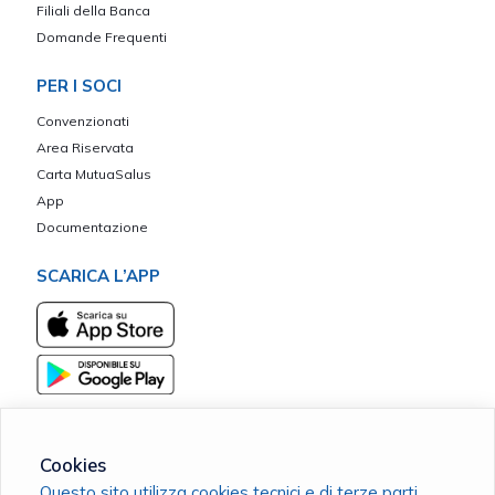
Filiali della Banca
Domande Frequenti
PER I SOCI
Convenzionati
Area Riservata
Carta MutuaSalus
App
Documentazione
SCARICA L’APP
Cookies
Questo sito utilizza cookies tecnici e di terze parti
Garda Vita - ETS Associazione Mutualistica di Assistenza