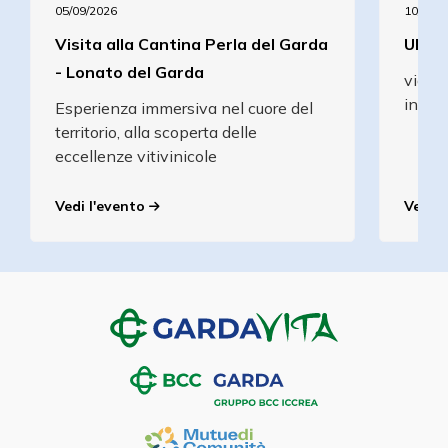
05/09/2026
10/09/2
Visita alla Cantina Perla del Garda
UMBR
- Lonato del Garda
viaggi
intre
Esperienza immersiva nel cuore del
territorio, alla scoperta delle
eccellenze vitivinicole
Vedi l'evento
Vedi l